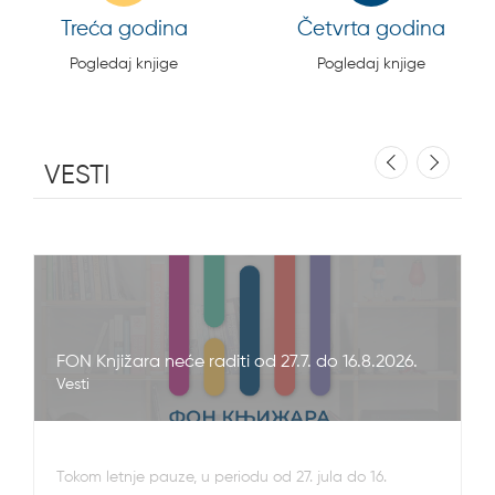
Treća godina
Četvrta godina
Pogledaj knjige
Pogledaj knjige
VESTI
FON Knjižara neće raditi od 27.7. do 16.8.2026.
Vesti
Tokom letnje pauze, u periodu od 27. jula do 16.