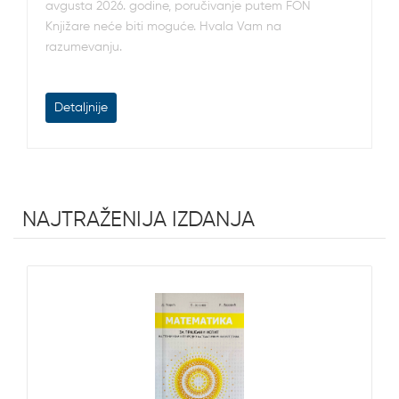
avgusta 2026. godine, poručivanje putem FON
Knjižare neće biti moguće. Hvala Vam na
razumevanju.
Detaljnije
NAJTRAŽENIJA IZDANJA