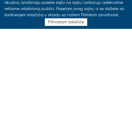
Profil
iskustvo, analiziraju posete sajtu na sajtu i prikazuju adekvatne
reklame odabranoj publici. Posetom ovog sajta, vi se slažete sa
Lista želja
korišćenjem kolačiča u skladu sa našom Politikom privatnosti.
Katalozi
Prihvatam kolačiće
Vesti
FAQ
Izdvojeni postovi
29.07.2026
FON Knjižara neće raditi od 27.7. do
16.8.2026.
21.03.2023
Promocija knjige "Blistanje" - autora
Vladimira Đukanovića na Fakultetu
organizacionih nauka