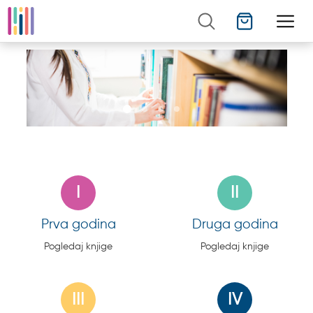
I
II
Prva godina
Druga godina
Pogledaj knjige
Pogledaj knjige
III
IV