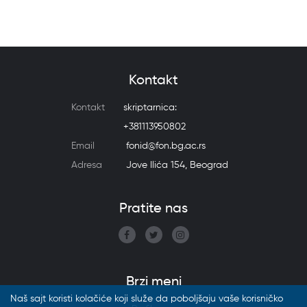
Kontakt
Kontakt
skriptarnica:
+381113950802
Email
fonid@fon.bg.ac.rs
Adresa
Jove Ilića 154, Beograd
Pratite nas
Brzi meni
Naš sajt koristi kolačiće koji služe da poboljšaju vaše korisničko