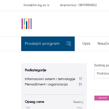
fonid@fon.bg.ac.rs
skriptarnica: +381113950802
Prodajni program
Upis
Naučn
Sortiraj p
Podkategorije
Podraz
Informacioni sistemi i tehnologije
17
Menadžment i organizacija
51
NOVO
Opseg cene
Resetuj