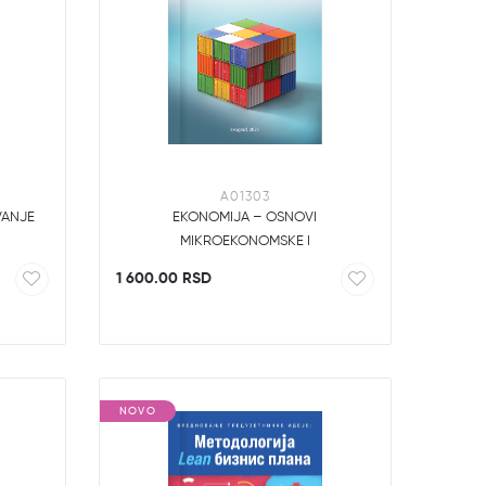
A01303
VANJE
EKONOMIJA – OSNOVI
MIKROEKONOMSKE I
MAKROEKONOMSKE ANALIZE
1 600.00 RSD
NOVO