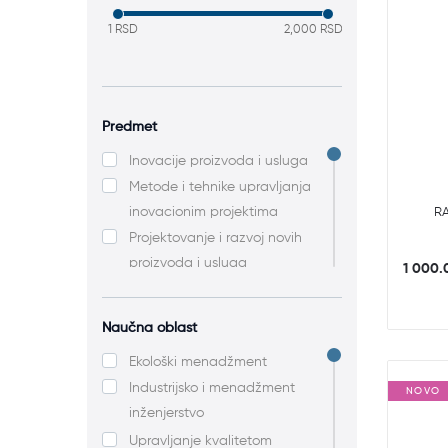
1 RSD
2,000 RSD
Predmet
Inovacije proizvoda i usluga
Metode i tehnike upravljanja
inovacionim projektima
R
Projektovanje i razvoj novih
proizvoda i usluga
1 000.
Strateške inovacije
Preduzetničke strategije i
Naučna oblast
biznis inovacije
Ekološki menadžment
Digitalno upravljanje
Industrijsko i menadžment
proizvodnjom
NOVO
inženjerstvo
Digitalno upravljanje
Upravljanje kvalitetom
proizvodnjom i uslugama