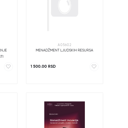
A05602
ANJE
MENADŽMENT LJUDSKIH RESURSA
TI
1 500.00 RSD