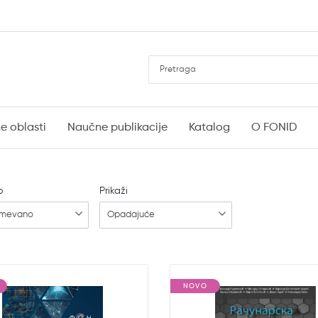
e oblasti
Naučne publikacije
Katalog
O FONID
o
Prikaži
umevano
Opadajuće
NOVO