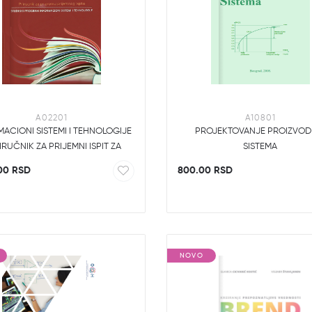
A02201
A10801
ACIONI SISTEMI I TEHNOLOGIJE
PROJEKTOVANJE PROIZVOD
IRUČNIK ZA PRIJEMNI ISPIT ZA
SISTEMA
MASTER
00 RSD
800.00 RSD
NOVO