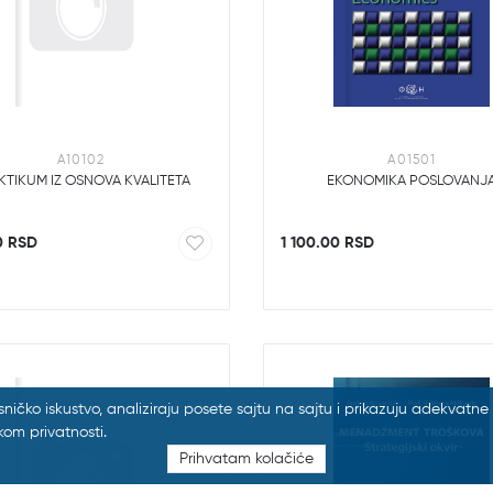
A10102
A01501
KTIKUM IZ OSNOVA KVALITETA
EKONOMIKA POSLOVANJ
0 RSD
1 100.00 RSD
risničko iskustvo, analiziraju posete sajtu na sajtu i prikazuju adekvat
kom privatnosti.
Prihvatam kolačiće