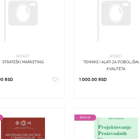
A12401
A12601
STRATEŠKI MARKETING
TEHNIKE I ALATI ZA POBOLJŠA
KVALITETA
00 RSD
1 000.00 RSD
NOVO