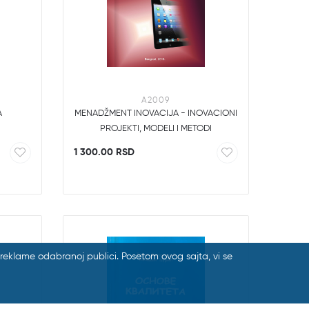
A2009
A
MENADŽMENT INOVACIJA - INOVACIONI
PROJEKTI, MODELI I METODI
1 300.00 RSD
ne reklame odabranoj publici. Posetom ovog sajta, vi se