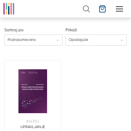
Sortiraj po
Prikaži
Podrazumevano
Opadajuće
A14302
UPRAVLJANJE