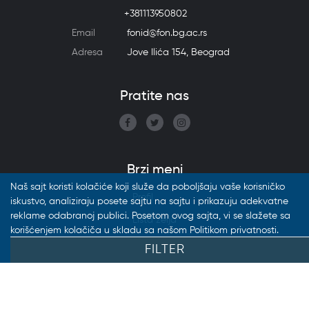
+381113950802
Email
fonid@fon.bg.ac.rs
Adresa
Jove Ilića 154, Beograd
Pratite nas
Brzi meni
Naš sajt koristi kolačiće koji služe da poboljšaju vaše korisničko
Profil
iskustvo, analiziraju posete sajtu na sajtu i prikazuju adekvatne
reklame odabranoj publici. Posetom ovog sajta, vi se slažete sa
Lista želja
korišćenjem kolačiča u skladu sa našom Politikom privatnosti.
Katalozi
Prihvatam kolačiće
FILTER
Vesti
FAQ