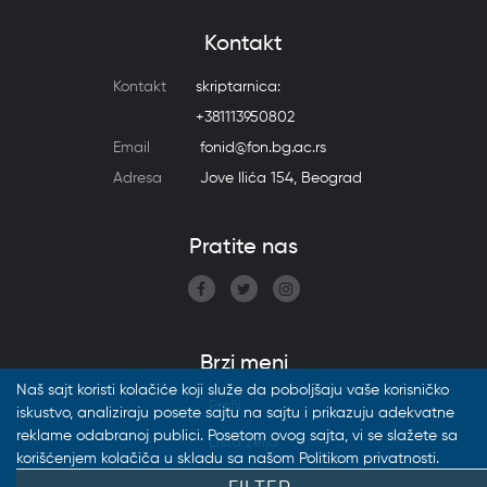
Kontakt
Kontakt
skriptarnica:
+381113950802
Email
fonid@fon.bg.ac.rs
Adresa
Jove Ilića 154, Beograd
Pratite nas
Brzi meni
Naš sajt koristi kolačiće koji služe da poboljšaju vaše korisničko
Profil
iskustvo, analiziraju posete sajtu na sajtu i prikazuju adekvatne
reklame odabranoj publici. Posetom ovog sajta, vi se slažete sa
Lista želja
korišćenjem kolačiča u skladu sa našom Politikom privatnosti.
Katalozi
Prihvatam kolačiće