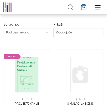
Sortiraj po
Prikaži
Podrazumevano
Opadajuće
NOVO
A10801
A11701
PROJEKTOVANJE
SIMULACIJA BIZNIS