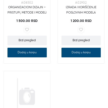
A08502
A02902
ORGANIZACIONI DIZAJN –
IZRADA I KORIŠĆENJE
PRISTUPI, METODE I MODELI
POSLOVNIH MODELA
1 500.00 RSD
1 200.00 RSD
Brzi pregled
Brzi pregled
Dodaj u korpu
Dodaj u korpu