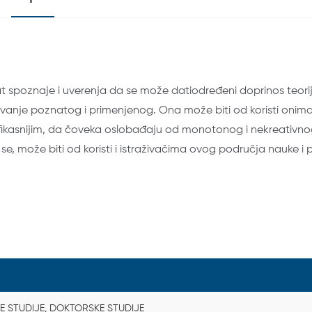
t spoznaje i uverenja da se može datiodređeni doprinos teoriji, 
ivanje poznatog i primenjenog. Ona može biti od koristi onima
iefikasnijim, da čoveka oslobađaju od monotonog i nekreativn
e, može biti od koristi i istraživačima ovog područja nauke i p
E STUDIJE, DOKTORSKE STUDIJE