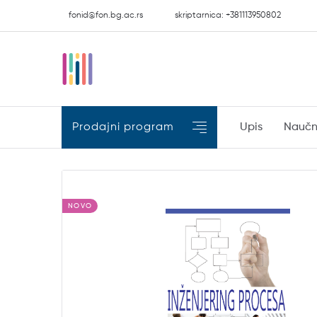
fonid@fon.bg.ac.rs
skriptarnica: +381113950802
Prodajni program
Upis
Naučn
NOVO