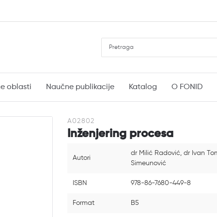
e oblasti
Naučne publikacije
Katalog
O FONID
A02802
Inženjering procesa
dr Milić Radović, dr Ivan T
Autori
Simeunović
ISBN
978-86-7680-449-8
Format
B5