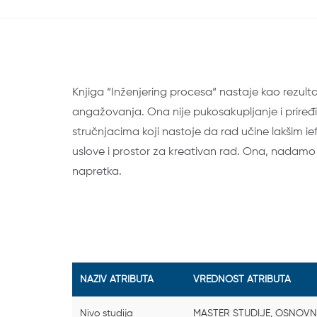
A02802.pdf
.1-4)
Knjiga “Inženjering procesa“ nastaje kao rezulta
-7)
angažovanja. Ona nije pukosakupljanje i priređ
stručnjacima koji nastoje da rad učine lakšim 
uslove i prostor za kreativan rad. Ona, nadamo s
napretka.
NAZIV ATRIBUTA
VREDNOST ATRIBUTA
Nivo studija
MASTER STUDIJE, OSNOVN