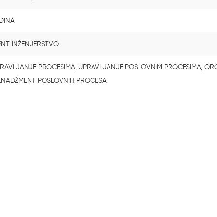
DINA
ENT INŽENJERSTVO
1/12
PRAVLJANJE PROCESIMA, UPRAVLJANJE POSLOVNIM PROCESIMA, ORG
MENADŽMENT POSLOVNIH PROCESA
Loading PDF 69% ...