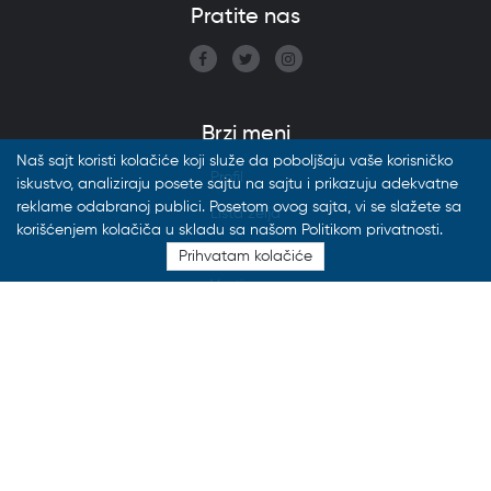
Pratite nas
Brzi meni
Naš sajt koristi kolačiće koji služe da poboljšaju vaše korisničko
Profil
iskustvo, analiziraju posete sajtu na sajtu i prikazuju adekvatne
reklame odabranoj publici. Posetom ovog sajta, vi se slažete sa
Lista želja
korišćenjem kolačiča u skladu sa našom Politikom privatnosti.
Katalozi
Prihvatam kolačiće
Vesti
FAQ
Izdvojeni postovi
29.07.2026
FON Knjižara neće raditi od 27.7. do
16.8.2026.