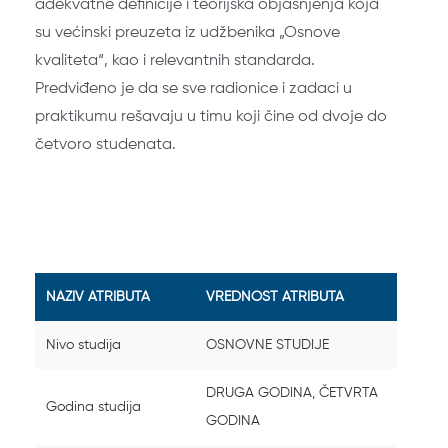
adekvatne definicije i teorijska objašnjenja koja
su većinski preuzeta iz udžbenika „Osnove
kvaliteta“, kao i relevantnih standarda.
Predviđeno je da se sve radionice i zadaci u
praktikumu rešavaju u timu koji čine od dvoje do
četvoro studenata.
NAZIV ATRIBUTA
VREDNOST ATRIBUTA
Nivo studija
OSNOVNE STUDIJE
DRUGA GODINA, ČETVRTA
Godina studija
GODINA