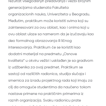
rezultat višegodišnjih predavanja i vežbi brojnim
generacijama studenata Fakulteta
organizacionih nauka, Univerziteta u Beogradu.
Međutim, praktikum može koristiti svima koji su
zainteresovani za ovu oblast, kao i onima koji u
ovu oblast ulaze sa namerom da je izučavaju kao
deo formalnog obrazovanja ili ličnog
interesovanja. Praktikum će se koristiti kao
dodatni materijal na predmetu „Osnove
kvaliteta“ u okviru vežbi i usklađen je sa gradivom
iz udžbenika za ovaj predmet. Praktikum se
sastoji od različitih radionica, studija slučaja i
smernica za izradu projektnog rada koji imaju za
cilj da omoguće studentima da naučeno tokom
nastave primene na praktičnim primerima iz
raznih organizacija. Svaku radionicu prate