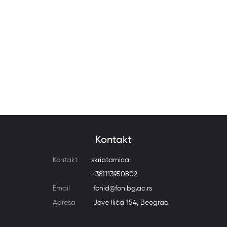
Kontakt
Kontakt
skriptarnica:
+381113950802
Email
fonid@fon.bg.ac.rs
Adresa
Jove Ilića 154, Beograd