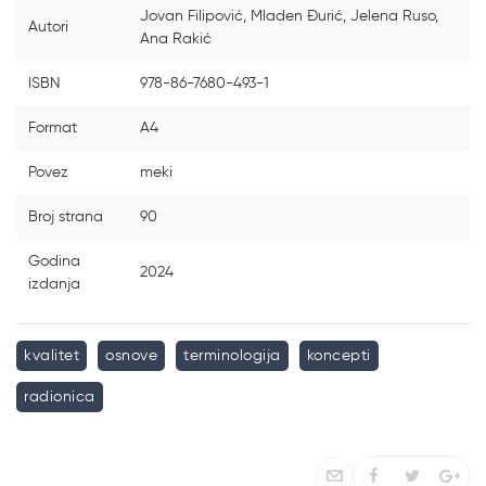
Jovan Filipović, Mladen Đurić, Jelena Ruso,
Autori
Ana Rakić
ISBN
978-86-7680-493-1
Format
A4
Povez
meki
Broj strana
90
Godina
2024
izdanja
kvalitet
osnove
terminologija
koncepti
radionica