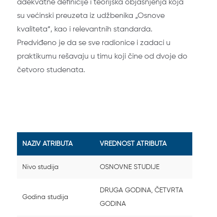
adekvatne definicije i teorijska objašnjenja koja
su većinski preuzeta iz udžbenika „Osnove
kvaliteta“, kao i relevantnih standarda.
Predviđeno je da se sve radionice i zadaci u
praktikumu rešavaju u timu koji čine od dvoje do
četvoro studenata.
NAZIV ATRIBUTA
VREDNOST ATRIBUTA
Nivo studija
OSNOVNE STUDIJE
DRUGA GODINA, ČETVRTA
Godina studija
GODINA