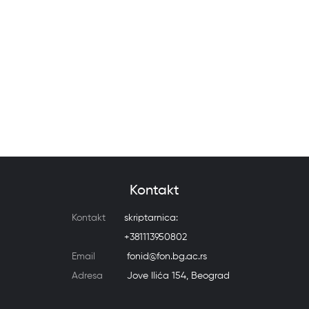
Kontakt
Kontakt
skriptarnica:
+381113950802
Email
fonid@fon.bg.ac.rs
Adresa
Jove Ilića 154, Beograd