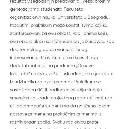
rezultat višegodišnjih predavanja i vežbi brojnim
generacijama studenata Fakulteta
organizacionih nauka, Univerziteta u Beogradu.
Međutim, praktikum može koristiti svima koji su
zainteresovani za ovu oblast, kao i onima koji u
ovu oblast ulaze sa namerom da je izučavaju kao
deo formalnog obrazovanja ili ličnog
interesovanja. Praktikum će se koristiti kao
dodatni materijal na predmetu „Osnove
kvaliteta“ u okviru vežbi i usklađen je sa gradivom
iz udžbenika za ovaj predmet. Praktikum se
sastoji od različitih radionica, studija slučaja i
smernica za izradu projektnog rada koji imaju za
cilj da omoguće studentima da naučeno tokom
nastave primene na praktičnim primerima iz
raznih organizacija. Svaku radionicu prate