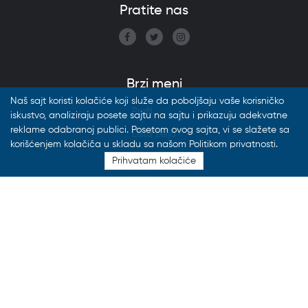
Pratite nas
Brzi meni
Naš sajt koristi kolačiće koji služe da poboljšaju vaše korisničko
Profil
iskustvo, analiziraju posete sajtu na sajtu i prikazuju adekvatne
reklame odabranoj publici. Posetom ovog sajta, vi se slažete sa
Lista želja
korišćenjem kolačiča u skladu sa našom Politikom privatnosti.
Katalozi
Prihvatam kolačiće
Vesti
FAQ
Izdvojeni postovi
29.07.2026
FON Knjižara neće raditi od 27.7. do
16.8.2026.